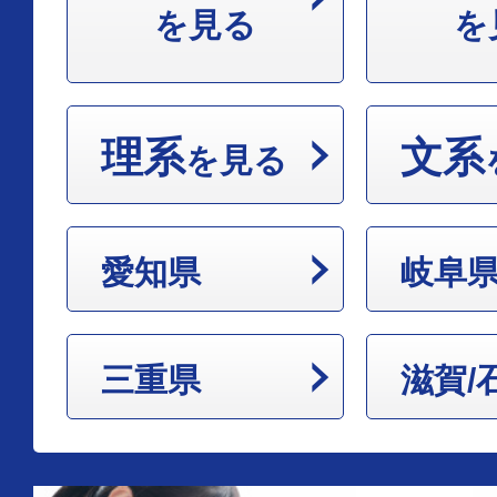
を見る
を
理系
文系
を見る
愛知県
岐阜
三重県
滋賀/