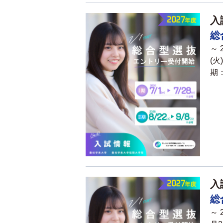
入
総
～
(
期：
入
総
～