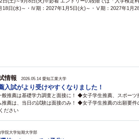
22日(土)～9月8日(火)※必着 エントリーの段階では「入学検
月18日(水)～・Ⅳ期：2027年1月5日(火)～・Ⅴ期：2027年1月2
試情報
2026.05.14
愛知工業大学
薦入試がより受けやすくなりました！
一般推薦は基礎学力調査と面接に！ ◆女子学生推薦、スポーツ
ム推薦は、当日の試験は面接のみ！ ◆女子学生推薦の出願要件
ください
知学院大学短期大学部