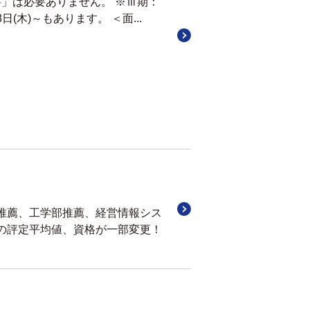
定料」は必要ありません。 ※Ⅲ期：
8日(木)～もあります。 ＜面...
推薦、工学部推薦、経営情報シス
の評定平均値、資格が一部変更！