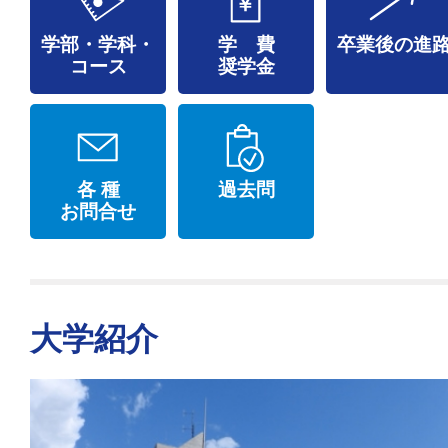
学部・学科・
学 費
卒業後の進
コース
奨学金
各 種
過去問
お問合せ
大学紹介