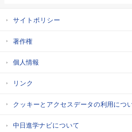
大学パンフレット
大学
サイトポリシー
名城大学
著作権
大学パンフレット
大学
個人情報
名古屋芸術大学
リンク
大学パンフレット
クッキーとアクセスデータの利用につ
愛知淑徳大学
中日進学ナビについて