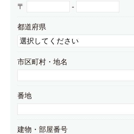
〒
-
至学館大学
都道府県
大学パンフレット
大学
星城大学
市区町村・地名
大学パンフレット
大学
番地
修文大学・修文大学短期大学部
建物・部屋番号