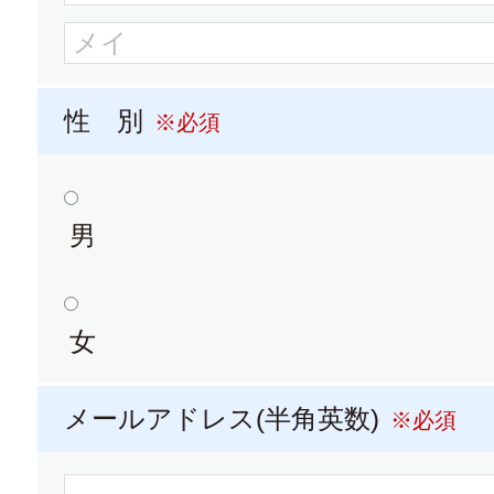
大学パンフレット
大学
名古屋外国語大学
性 別
※必須
大学パンフレット
男
大学願書 (（ネット出願に関す
※ネット出願のため願書は含まれま
女
名古屋学芸大学
メールアドレス(半角英数)
※必須
大学パンフレット