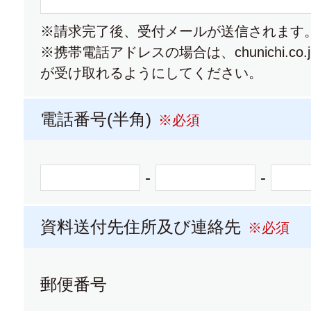
大学願書 (（ネット出願に関す
※請求完了後、受付メールが送信されます
※ネット出願のため願書は含まれま
※携帯電話アドレスの場合は、chunichi.co
が受け取れるようにしてください。
愛知学泉大学
電話番号(半角)
※必須
大学パンフレット
大学
-
-
金城学院大学
資料送付先住所及び連絡先
※必須
大学パンフレット
大学
郵便番号