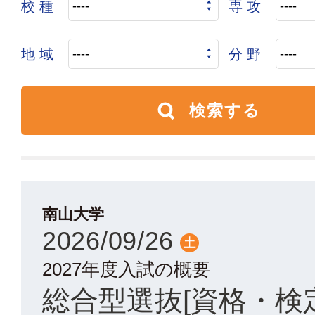
校 種
専 攻
地 域
分 野
南山大学
2026/09/26
土
2027年度入試の概要
総合型選抜[資格・検