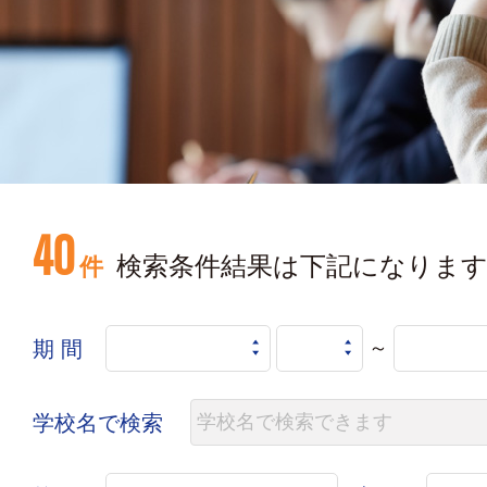
40
検索条件結果は下記になりま
件
期 間
～
学校名で検索