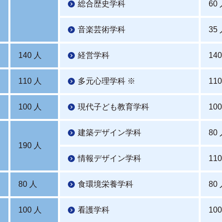
総合歴史学科
60
音楽芸術学科
35
140 人
経営学科
14
110 人
多元心理学科 ※
11
100 人
現代子ども教育学科
10
建築デザイン学科
80
190 人
情報デザイン学科
11
80 人
食環境栄養学科
80
100 人
看護学科
10