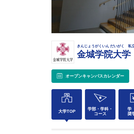
きんじょうがくいん だいがく 私
金城学院大学
オープンキャンパス
カレンダー
学部・学科・
学
大学TOP
コース
奨