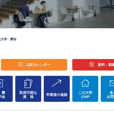
立大学 愛知
入試カレンダー
資料・願
 費
取得可能な
この大学
各
卒業後の進路
学金
資 格
のHP
お問