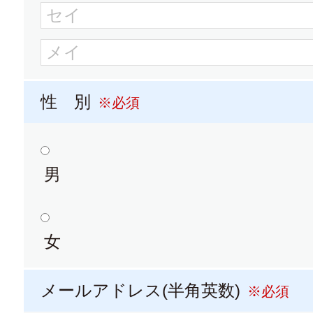
名古屋学院大学
大学パンフレット
南山大学
性 別
※必須
大学パンフレット
男
愛知学泉大学短期大学部
女
大学パンフレット
大学
メールアドレス(半角英数)
※必須