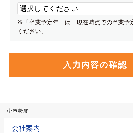
大学願書 (入試ガイド ※ネッ
※「卒業予定年」は、現在時点での卒業予
ため願書は含まれません)
ください。
修文大学・修文大学短期大学部
大学パンフレット
大学
名古屋芸術大学
大学パンフレット
会社案内