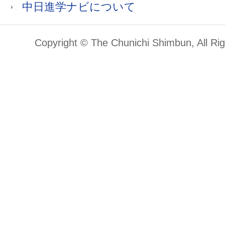
中日進学ナビについて
大学パンフレット
大学
Copyright © The Chunichi Shimbun, All Ri
名古屋外国語大学
大学パンフレット
大学願書 (（ネット出願に関す
※ネット出願のため願書は含まれま
愛知工業大学