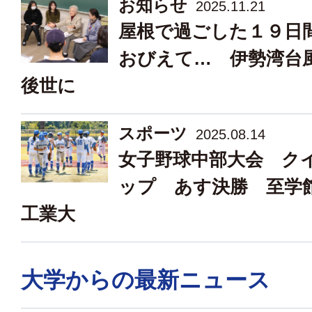
お知らせ
2025.11.21
屋根で過ごした１９日
おびえて… 伊勢湾
後世に
スポーツ
2025.08.14
女子野球中部大会 ク
ップ あす決勝 至学
工業大
大学からの最新ニュース