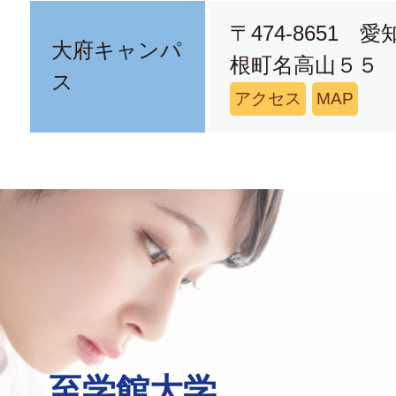
〒474-8651 
大府キャンパ
根町名高山５５
ス
アクセス
MAP
至学館大学