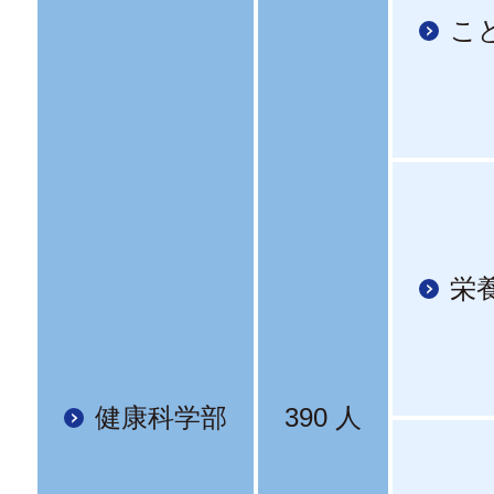
こ
栄
健康科学部
390 人