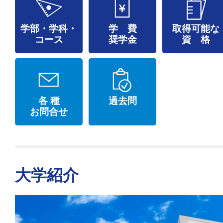
学部・学科・
学 費
取得可能な
コース
奨学金
資 格
各 種
過去問
お問合せ
大学紹介