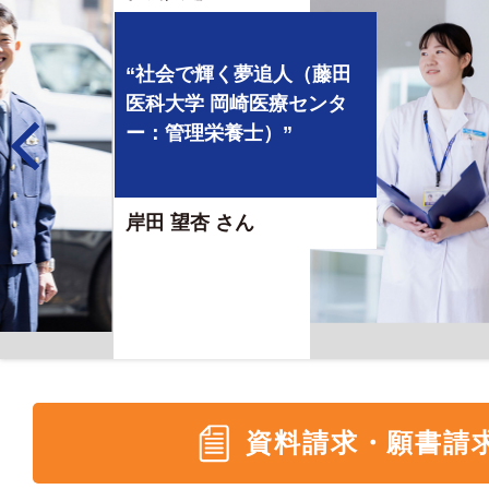
“社会で輝く夢追人（陸上
自衛隊：栄養担当官）”
春木 麻由香 さん
資料請求・願書請