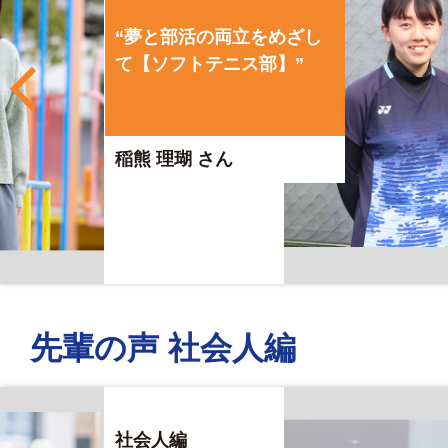
“幅広い年代のサポートが
できるアスレティックトレ
ーナーになりたい”
野々山 葵 さん
先輩の声 社会人編
社会人編