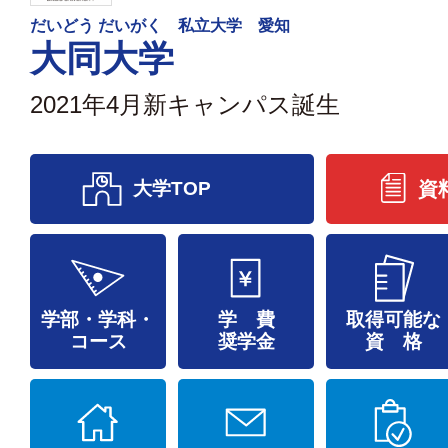
だいどう だいがく 私立大学 愛知
大同大学
2021年4月新キャンパス誕生
大学TOP
資
学部・学科・
学 費
取得可能な
コース
奨学金
資 格