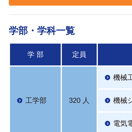
学部・学科一覧
学 部
定員
機械
工学部
320 人
機械
電気