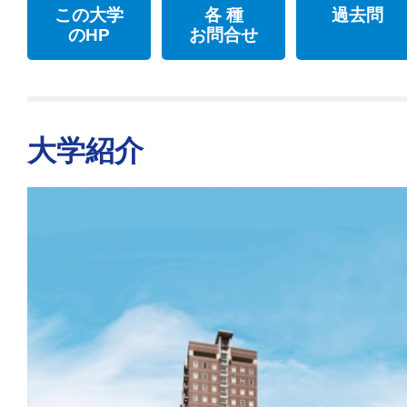
この大学
各 種
過去問
のHP
お問合せ
大学紹介