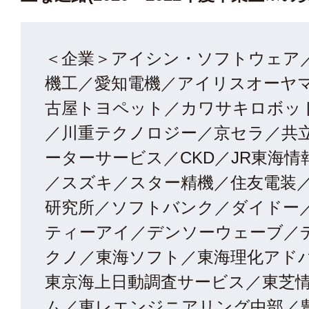
＜企業＞アイシン・ソフトウェア
機工／愛知電機／アイリスオーヤマ
古屋トヨペット／カワサキロボッ
／川重テクノロジー／京セラ／共
ーターサービス／CKD／JR東海情
／スズキ／スター精機／住友電装／
研究所／ソフトバンク／ダイドー
ティーアイ／デンソーウェーブ／
クノ／東海ソフト／東海理化アド
東京海上日動調査サービス／東芝
ム／東レエンジニアリング中部／