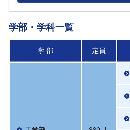
学部・学科一覧
学 部
定員
工学部
880 人