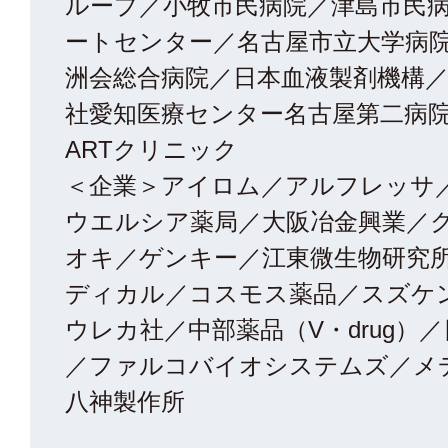
ループ／小牧市民病院／津島市民
ートセンター／名古屋市立大学病
洲会総合病院／日本血液製剤機構
社愛知医療センター名古屋第二病
ARTクリニック
＜企業＞アイロム／アルフレッサ／
ウエルシア薬局／大阪冶金興業／
オキ／ゲンキー／江東微生物研究
ディカル／コスモス薬品／スズケン
ウレカ社／中部薬品（V・drug）
／ファルコバイオシステムズ／メ
八神製作所