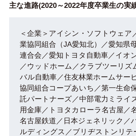
主な進路(2020～2022年度卒業生の実績
＜企業＞アイシン・ソフトウェア
業協同組合（JA愛知北）／愛知県
連合会／愛知トヨタ自動車／イオ
／ウッドホーム／クラブツーリズ
バル自動車／住友林業ホームサー
協同組合コープあいち／第一生命
託パートナーズ／中部電力ミライ
用金庫／トヨタカローラ名古屋／
名古屋鉄道／日本ジェネリック／
ルディングス／ブリヂストンリテ