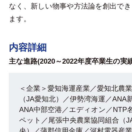
なく、新しい物事や方法論を創出で
ます。
内容詳細
主な進路(2020～2022年度卒業生の実績
＜企業＞愛知海運産業／愛知北農
（JA愛知北）／伊勢湾海運／ANA
ANA中部空港／エディオン／NTP
ペット／尾張中央農業協同組合（J
央）／蒲郡信用金庫／河村電器産