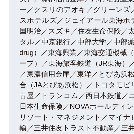
ー／クスリのアオキ／グリーンズ
スホテルズ／ジェイアール東海ホ
国明治／スズキ／住友生命保険／
タル／中京銀行／中部大学／中部薬
drug）／東海興業／東海交通機械（
ープ）／東海旅客鉄道（JR東海）
／東濃信用金庫／東洋／とぴあ浜
合（JAとぴあ浜松）／トヨタモビ
古屋／トランコム／西日本鉄道／
日本生命保険／NOVAホールディ
リゾート・マネジメント／マイナ
輸／三井住友トラスト不動産／三