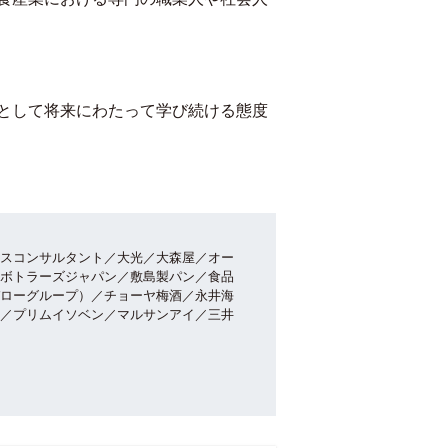
として将来にわたって学び続ける態度
スコンサルタント／大光／大森屋／オー
ボトラーズジャパン／敷島製パン／食品
ローグループ）／チョーヤ梅酒／永井海
／プリムイソベン／マルサンアイ／三井