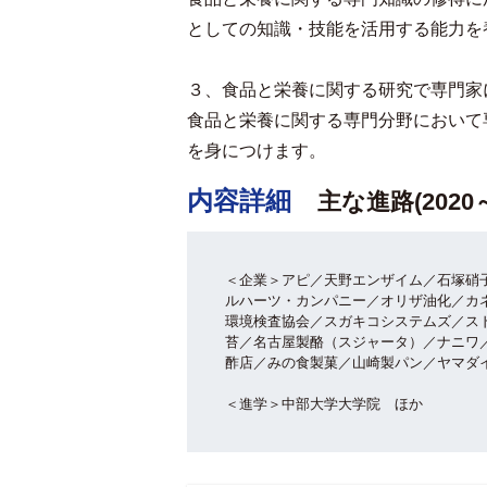
としての知識・技能を活用する能力を
３、食品と栄養に関する研究で専門家
食品と栄養に関する専門分野において
を身につけます。
内容詳細
主な進路(2020
＜企業＞アピ／天野エンザイム／石塚硝
ルハーツ・カンパニー／オリザ油化／カ
環境検査協会／スガキコシステムズ／ス
苔／名古屋製酪（スジャータ）／ナニワ
酢店／みの食製菓／山崎製パン／ヤマダ
＜進学＞中部大学大学院 ほか