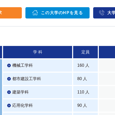
求
この大学のHPを見る
大
学 科
定員
機械工学科
160 人
都市建設工学科
80 人
建築学科
110 人
応用化学科
90 人