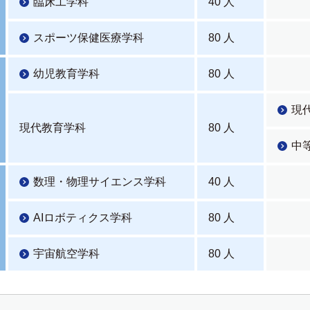
臨床工学科
40 人
スポーツ保健医療学科
80 人
幼児教育学科
80 人
現
現代教育学科
80 人
中
数理・物理サイエンス学科
40 人
AIロボティクス学科
80 人
宇宙航空学科
80 人