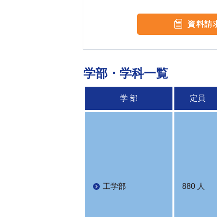
資料請
学部・学科一覧
学 部
定員
工学部
880 人