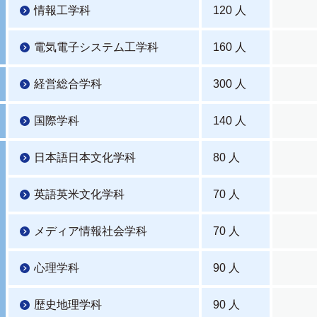
情報工学科
120 人
電気電子システム工学科
160 人
経営総合学科
300 人
国際学科
140 人
日本語日本文化学科
80 人
英語英米文化学科
70 人
メディア情報社会学科
70 人
心理学科
90 人
歴史地理学科
90 人