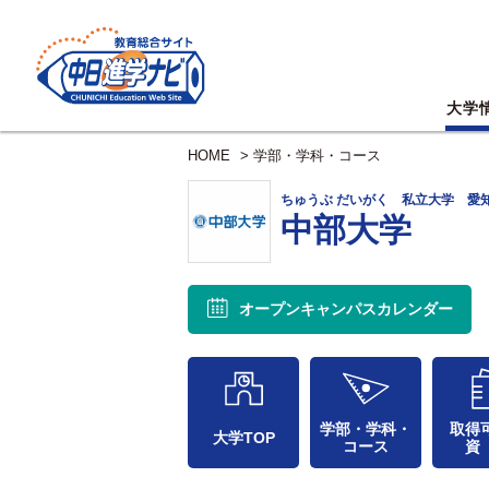
大学
HOME
>
学部・学科・コース
ちゅうぶ だいがく 私立大学 愛
中部大学
オープンキャンパス
カレンダー
学部・学科・
取得
大学TOP
コース
資