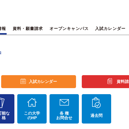
情報
資料・願書請求
オープンキャンパス
入試カレンダー
知
入試カレンダー
資料請
可能な
この大学
各 種
過去問
 格
のHP
お問合せ