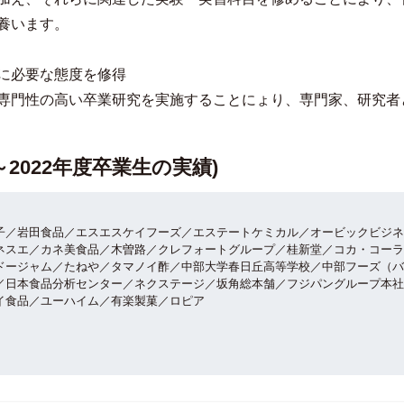
養います。
に必要な態度を修得
専門性の高い卒業研究を実施することにょり、専門家、研究者
～2022年度卒業生の実績)
子／岩田食品／エスエスケイフーズ／エステートケミカル／オービックビジネ
ネスエ／カネ美食品／木曽路／クレフォートグループ／桂新堂／コカ・コーラ
ドージャム／たねや／タマノイ酢／中部大学春日丘高等学校／中部フーズ（バ
／日本食品分析センター／ネクステージ／坂角総本舗／フジパングループ本社
イ食品／ユーハイム／有楽製菓／ロピア