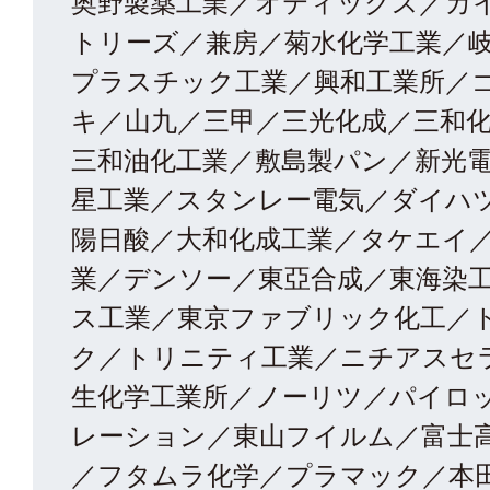
奥野製薬工業／オティックス／カ
トリーズ／兼房／菊水化学工業／
プラスチック工業／興和工業所／
キ／山九／三甲／三光化成／三和
三和油化工業／敷島製パン／新光
星工業／スタンレー電気／ダイハ
陽日酸／大和化成工業／タケエイ
業／デンソー／東亞合成／東海染
ス工業／東京ファブリック化工／
ク／トリニティ工業／ニチアスセ
生化学工業所／ノーリツ／パイロ
レーション／東山フイルム／富士
／フタムラ化学／プラマック／本