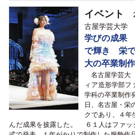
イベント
2
古屋学芸大学
学びの成果
で輝き 栄
大の卒業制
名古屋学芸大（
ィア造形学部フ
学科の卒業制作
日、名古屋・栄
クであり、４年
んだ成果を披露した。 ６１人はファッ
式で発表。１年がかりで制作した服飾作