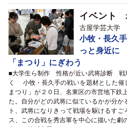
イベント
2
古屋学芸大学
小牧・長久
っと身近に
「まつり」にぎわう
■大学生ら制作 性格が近い武将診断 戦
く 小牧・長久手の戦いを題材とした催
まつり」が２０日、名東区の市営地下鉄
た。自分がどの武将に似ているかが分か
ト、武将になりきって戦場を駆けるすご
ス、この合戦を秀吉軍を中心に描いた劇