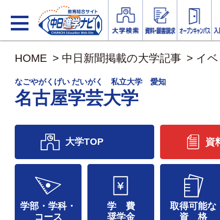
HOME
>
中日新聞掲載の大学記事
>
イベ
なごやがくげい だいがく 私立大学 愛知
名古屋学芸大学
大学TOP
資
学部・学科・
学 費
取得可能な
コース
奨学金
資 格