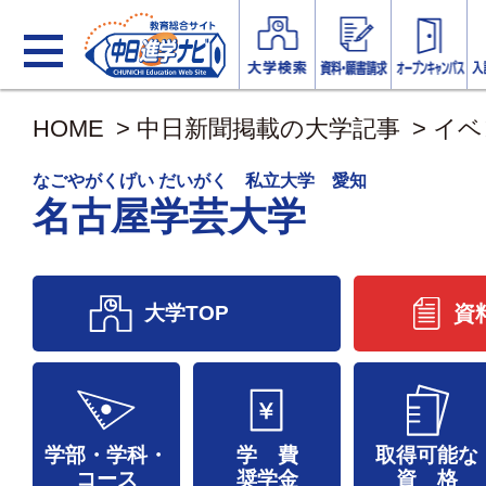
HOME
>
中日新聞掲載の大学記事
>
イベ
なごやがくげい だいがく 私立大学 愛知
名古屋学芸大学
大学TOP
資
学部・学科・
学 費
取得可能な
コース
奨学金
資 格