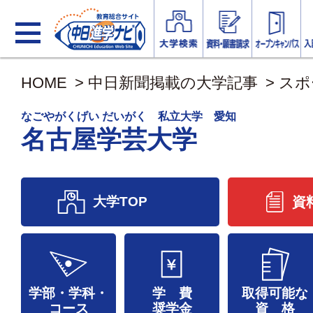
HOME
>
中日新聞掲載の大学記事
>
スポ
なごやがくげい だいがく 私立大学 愛知
名古屋学芸大学
大学TOP
資
学部・学科・
学 費
取得可能な
コース
奨学金
資 格