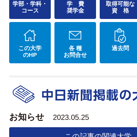
学部・学科・
学 費
取得可能な
コース
奨学金
資 格
この大学
各 種
過去問
のHP
お問合せ
お知らせ
2023.05.25
この記事の関連大学