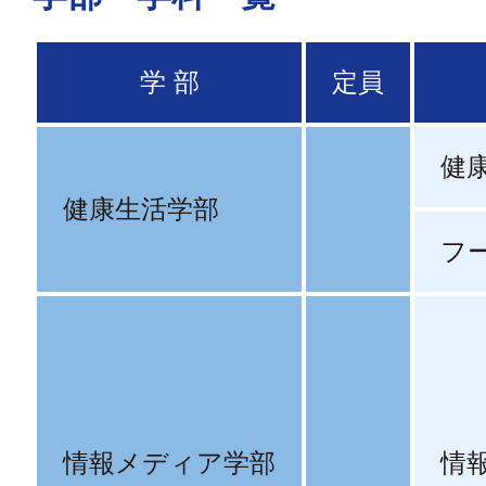
学 部
定員
健
健康生活学部
フ
情報メディア学部
情