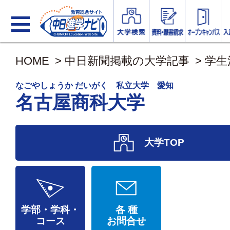
HOME
>
中日新聞掲載の大学記事
>
学生
なごやしょうか だいがく 私立大学 愛知
名古屋商科大学
大学TOP
学部・学科・
各 種
コース
お問合せ