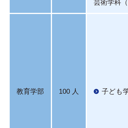
芸術学科（
教育学部
100 人
子ども