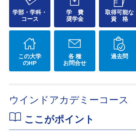
学部・学科・
学 費
取得可能な
コース
奨学金
資 格
この大学
各 種
過去問
のHP
お問合せ
ウインドアカデミーコース
ここがポイント