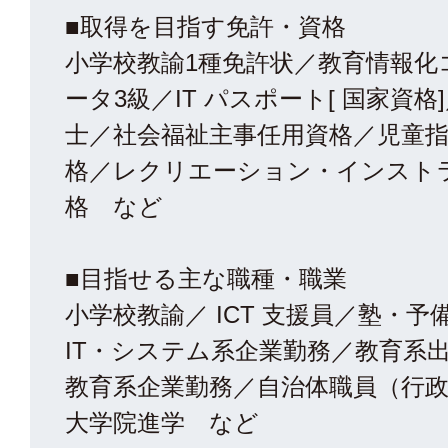
■取得を目指す免許・資格
小学校教諭1種免許状／教育情報化
ータ3級／IT パスポート[ 国家資格
士／社会福祉主事任用資格／児童
格／レクリエーション・インスト
格 など
■目指せる主な職種・職業
小学校教諭／ ICT 支援員／塾・予
IT・システム系企業勤務／教育系
教育系企業勤務／自治体職員（行
大学院進学 など