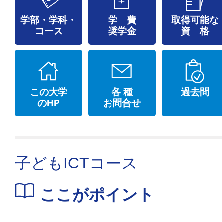
学部・学科・
学 費
取得可能な
コース
奨学金
資 格
この大学
各 種
過去問
のHP
お問合せ
子どもICTコース
ここがポイント