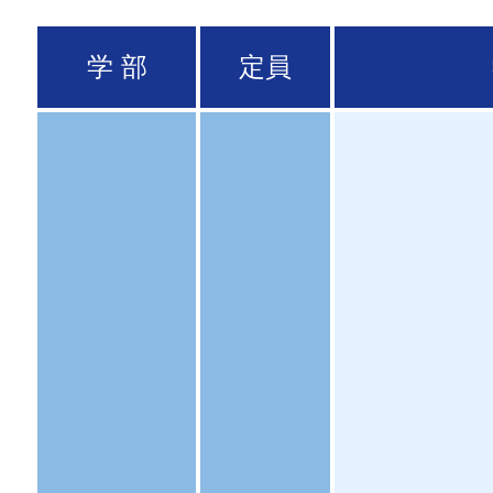
学 部
定員