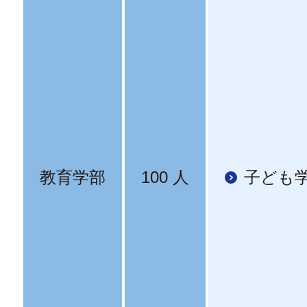
教育学部
100 人
子ども