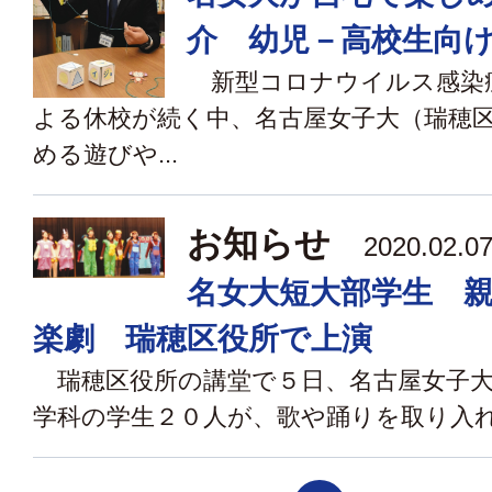
介 幼児－高校生向
新型コロナウイルス感染
よる休校が続く中、名古屋女子大（瑞穂
める遊びや...
お知らせ
2020.02
名女大短大部学生 
楽劇 瑞穂区役所で上演
瑞穂区役所の講堂で５日、名古屋女子大
学科の学生２０人が、歌や踊りを取り入れた