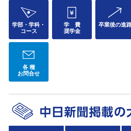
学部・学科・
学 費
卒業後の進
コース
奨学金
各 種
お問合せ