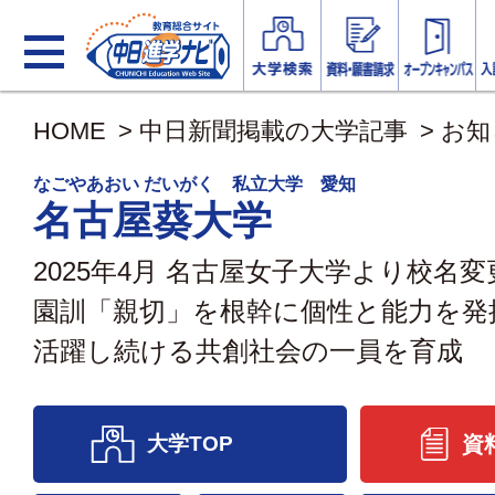
HOME
>
中日新聞掲載の大学記事
>
お知
なごやあおい だいがく 私立大学 愛知
名古屋葵大学
2025年4月 名古屋女子大学より校名
園訓「親切」を根幹に個性と能力を発
活躍し続ける共創社会の一員を育成
大学TOP
資