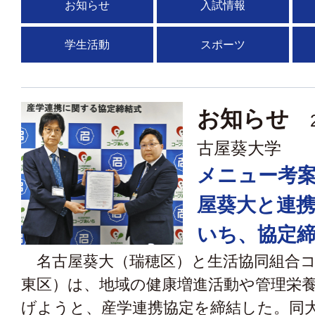
お知らせ
入試情報
学生活動
スポーツ
お知らせ
2
古屋葵大学
メニュー考
屋葵大と連
いち、協定
名古屋葵大（瑞穂区）と生活協同組合コ
東区）は、地域の健康増進活動や管理栄
げようと、産学連携協定を締結した。同