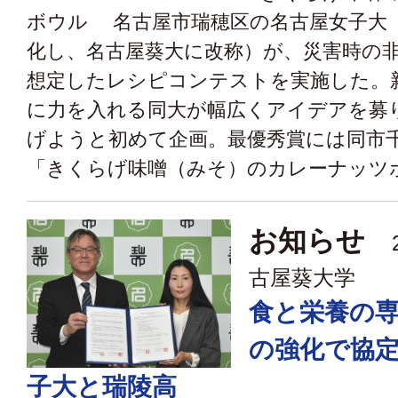
ボウル 名古屋市瑞穂区の名古屋女子大
化し、名古屋葵大に改称）が、災害時の
想定したレシピコンテストを実施した。
に力を入れる同大が幅広くアイデアを募
げようと初めて企画。最優秀賞には同市
「きくらげ味噌（みそ）のカレーナッツボウ
お知らせ
2
古屋葵大学
食と栄養の
の強化で協
子大と瑞陵高