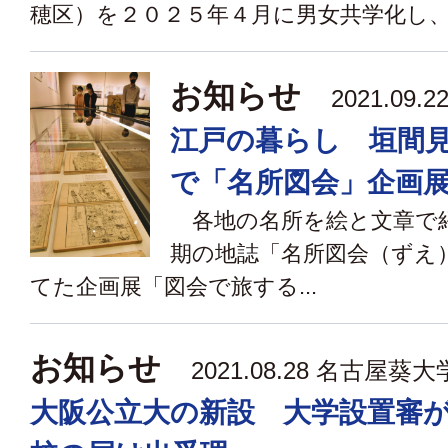
穂区）を２０２５年４月に男女共学化し、大
お知らせ
2021.09
江戸の暮らし 垣間
で「名所図会」企画
各地の名所を絵と文章で
期の地誌「名所図会（ずえ
てた企画展「図会で旅する...
お知らせ
2021.08.28 名古屋葵大
大阪公立大の新設 大学設置審