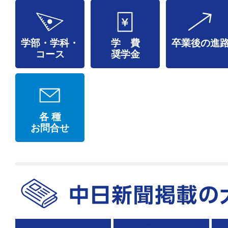
学部・学科・
学 費
卒業後の進
コース
奨学金
各 種
お問合せ