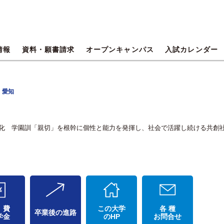
情報
資料・願書請求
オープンキャンパス
入試カレンダー
 愛知
共学化 学園訓「親切」を根幹に個性と能力を発揮し、社会で活躍し続ける共創
 費
この大学
各 種
卒業後の進路
学金
のHP
お問合せ