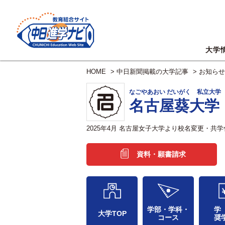
大学
HOME
>
中日新聞掲載の大学記事
>
お知らせ
なごやあおい だいがく 私立大学
名古屋葵大学
2025年4月 名古屋女子大学より校名変更・
資料・願書請求
学部・学科・
学
大学TOP
コース
奨