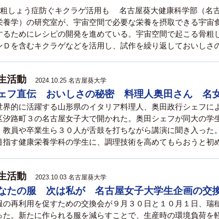
骨粗しょう症防ぐキクラゲ活用も 名古屋葵大健康科学部（名
栄養学）の研究室が、宇宙空間で必要な栄養を摂取できる宇宙
するためにレシピの開発を進めている。宇宙空間で起こる骨粗
ンＤを含むキクラゲなどを活用し、試作を繰り返しておいしさの向
生活動
2024.10.25 名古屋葵大学
ェフ直伝 おいしさの秘密 料理人奥田さん 名
界的に活躍する山形県のイタリア料理人、奥田政行シェフに
区汐路町３の名古屋女子大で開かれた。奥田シェフが同大の学
、教員や卒業生ら３０人が舌鼓を打ちながら講演に聞き入った
目指す健康栄養学科の学生に、調理技術を高めてもらおうと初めて
生活動
2023.10.03 名古屋葵大学
なたの服 次は私が 名古屋女子大学生企画の交
の再利用を促すための交換会が９月３０日と１０月１日、瑞
った。新たに作られる服を減らすことで、生産時の環境負荷を