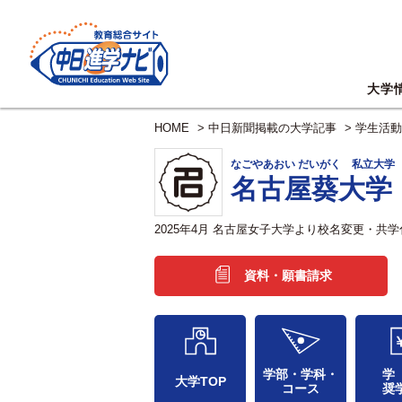
大学
HOME
>
中日新聞掲載の大学記事
>
学生活動
なごやあおい だいがく 私立大学
名古屋葵大学
2025年4月 名古屋女子大学より校名変更・
資料・願書請求
学部・学科・
学
大学TOP
コース
奨