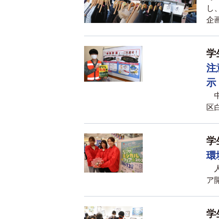
し
企
学
注
示
中
区白
学
環
人
ア開
学