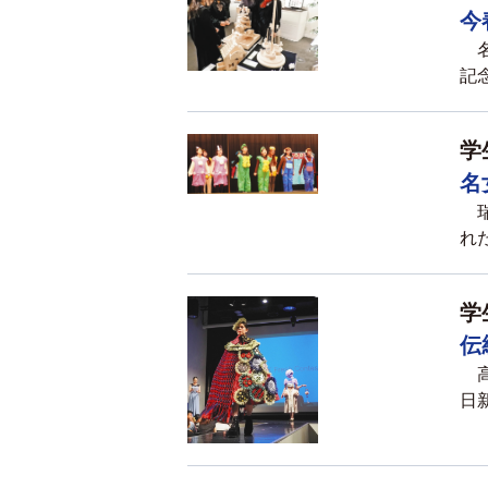
今
名
記念
学
名
瑞
れた
学
伝
高
日新