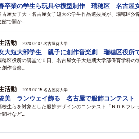
春卒業の学生ら玩具や模型制作 瑞穂区 名古屋
古屋女子大・名古屋女子短大の学生作品選抜展が、瑞穂区汐
館で開か...
生活動
2020.02.07 名古屋葵大学
女大短大部学生 親子に創作音楽劇 瑞穂区役所
穂区役所の講堂で５日、名古屋女子大短期大学部保育学科の
創作音楽...
生活動
2019.07.15 名古屋葵大学
統美 ランウェイ飾る 名古屋で服飾コンテスト
校生らを対象とした服飾デザインのコンテスト「ＮＤＫフレ
聞社など...