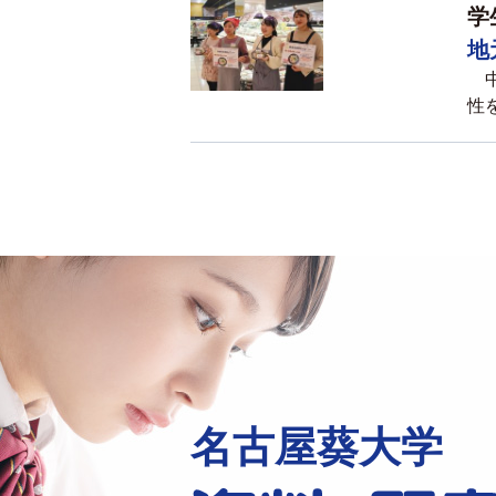
学
地
中
性を
名古屋葵大学