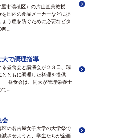
古屋市瑞穂区）の片山直美教授
食を国内の食品メーカーなどに提
しょう症を防ぐために必要なビタ
...
女大で調理指導
よる昼食会と講演会が２３日、瑞
生とともに調理した料理を提供
。 昼食会は、同大が管理栄養士
...
換会
穂区の名古屋女子大学の大学祭で
軽減させようと、学生たちが企画