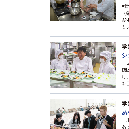
■
（
案
ミ
学
シ
世
穂
し
を
学
あ
服
あ