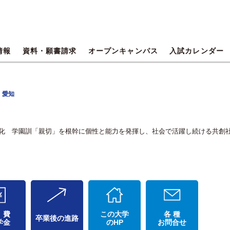
情報
資料・願書請求
オープンキャンパス
入試カレンダー
 愛知
共学化 学園訓「親切」を根幹に個性と能力を発揮し、社会で活躍し続ける共創
 費
この大学
各 種
卒業後の進路
学金
のHP
お問合せ