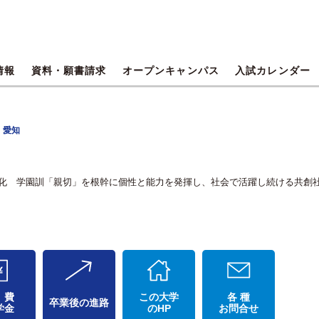
情報
資料・願書請求
オープンキャンパス
入試カレンダー
 愛知
共学化 学園訓「親切」を根幹に個性と能力を発揮し、社会で活躍し続ける共創
 費
この大学
各 種
卒業後の進路
学金
のHP
お問合せ