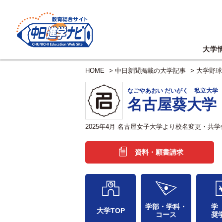
大学
HOME
>
中日新聞掲載の大学記事
>
大学野球
なごやあおい だいがく 私立大学
名古屋葵大学
2025年4月 名古屋女子大学より校名変更・
資料・願書請求
学部・学科・
学
大学TOP
コース
奨