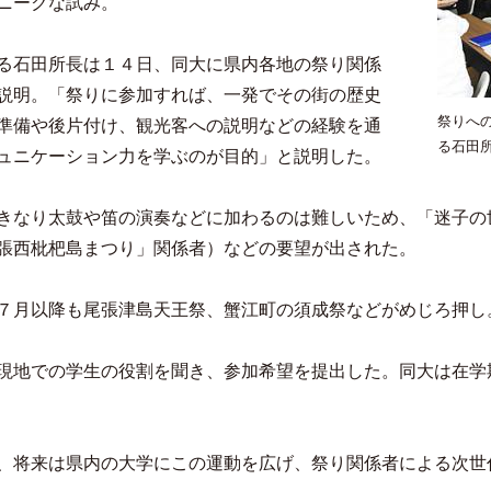
ニークな試み。
る石田所長は１４日、同大に県内各地の祭り関係
説明。「祭りに参加すれば、一発でその街の歴史
祭りへ
準備や後片付け、観光客への説明などの経験を通
る石田
ュニケーション力を学ぶのが目的」と説明した。
きなり太鼓や笛の演奏などに加わるのは難しいため、「迷子の
張西枇杷島まつり」関係者）などの要望が出された。
７月以降も尾張津島天王祭、蟹江町の須成祭などがめじろ押し
現地での学生の役割を聞き、参加希望を提出した。同大は在学
、将来は県内の大学にこの運動を広げ、祭り関係者による次