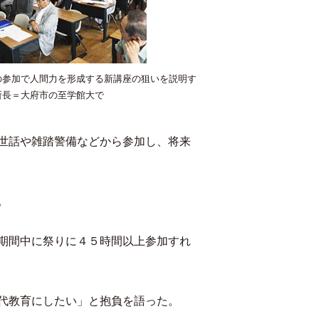
の参加で人間力を形成する新講座の狙いを説明す
所長＝大府市の至学館大で
世話や雑踏警備などから参加し、将来
。
期間中に祭りに４５時間以上参加すれ
世代教育にしたい」と抱負を語った。