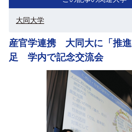
大同大学
産官学連携 大同大に「推
足 学内で記念交流会