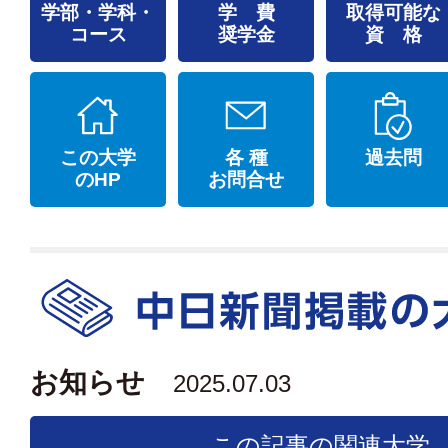
学部・学科・
学 費
取得可能な
コース
奨学金
資 格
この大学
各 種
過去問
のHP
お問合せ
お知らせ
2025.07.03
この記事の関連大学