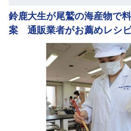
鈴鹿大生が尾鷲の海産物で
案 通販業者がお薦めレシ