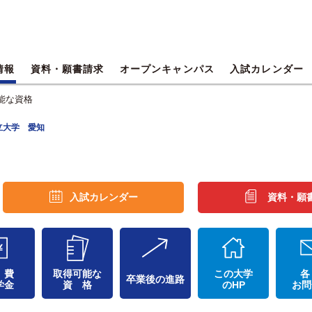
情報
資料・願書請求
オープンキャンパス
入試カレンダー
能な資格
立大学 愛知
入試カレンダー
資料・願
 費
取得可能な
この大学
各
卒業後の進路
学金
資 格
のHP
お問