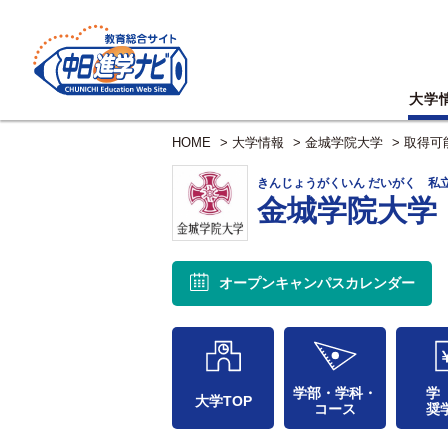
大学
HOME
>
大学情報
>
金城学院大学
>
取得可
きんじょうがくいん だいがく 私
金城学院大学
オープンキャンパス
カレンダー
学部・学科・
学
大学TOP
コース
奨