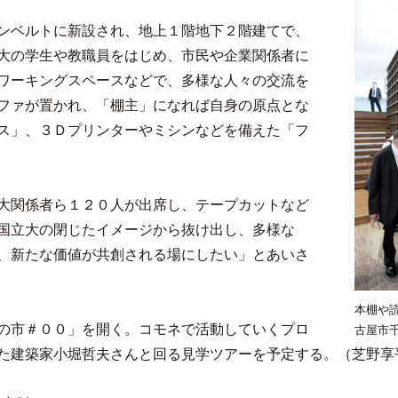
ンベルトに新設され、地上１階地下２階建てで、
大の学生や教職員をはじめ、市民や企業関係者に
ワーキングスペースなどで、多様な人々の交流を
ファが置かれ、「棚主」になれば自身の原点とな
ス」、３Ｄプリンターやミシンなどを備えた「フ
大関係者ら１２０人が出席し、テープカットなど
国立大の閉じたイメージから抜け出し、多様な
、新たな価値が共創される場にしたい」とあいさ
本棚や
の市＃００」を開く。コモネで活動していくプロ
古屋市
た建築家小堀哲夫さんと回る見学ツアーを予定する。（芝野享