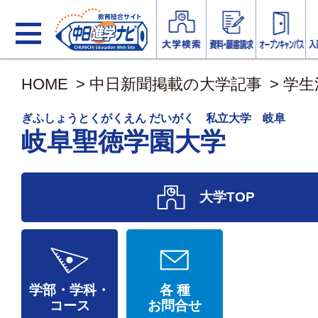
HOME
>
中日新聞掲載の大学記事
>
学生
ぎふしょうとくがくえん だいがく 私立大学 岐阜
岐阜聖徳学園大学
大学TOP
学部・学科・
各 種
コース
お問合せ