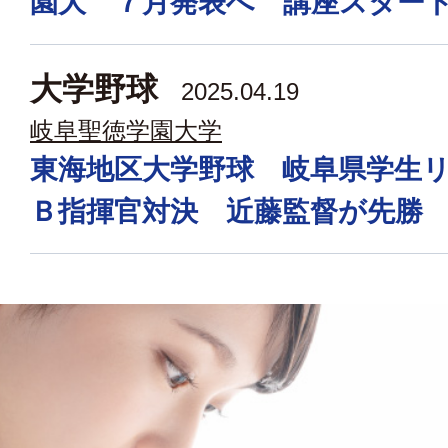
園大 ７月発表へ 講座スター
大学野球
2025.04.19
岐阜聖徳学園大学
東海地区大学野球 岐阜県学生
Ｂ指揮官対決 近藤監督が先勝