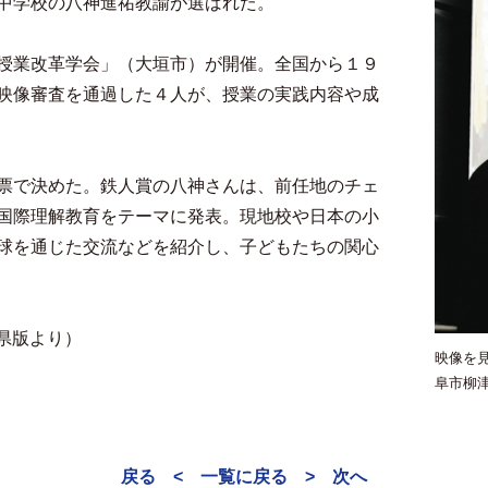
中学校の八神進祐教諭が選ばれた。
授業改革学会」（大垣市）が開催。全国から１９
映像審査を通過した４人が、授業の実践内容や成
票で決めた。鉄人賞の八神さんは、前任地のチェ
国際理解教育をテーマに発表。現地校や日本の小
球を通じた交流などを紹介し、子どもたちの関心
阜県版より）
映像を
阜市柳
戻る <
一覧に戻る
> 次へ