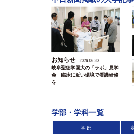
お知らせ
2026.06.30
岐阜聖徳学園大の「ラボ」見学
会 臨床に近い環境で看護研修
を
学部・学科一覧
学 部