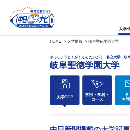
大学
HOME
>
大学情報
>
岐阜聖徳学園大学
ぎふしょうとくがくえん だいがく 私立大学 岐
岐阜聖徳学園大学
学部・学科・
各
大学TOP
コース
お問
中日新聞掲載の大学記事