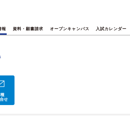
情報
資料・願書請求
オープンキャンパス
入試カレンダー
阜
 種
合せ