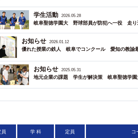
学生活動
2026.05.28
岐阜聖徳学園大 野球部員が防犯へ一役 走り
お知らせ
2026.01.12
優れた授業の鉄人 岐阜でコンクール 愛知の教諭
お知らせ
2025.05.31
地元企業の課題 学生が解決策 岐阜聖徳学園
定員
学 科
定員
コ