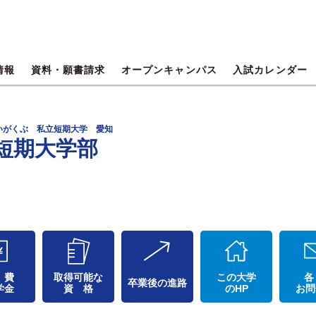
情報
資料・願書請求
オープンキャンパス
入試カレンダー
いがくぶ 私立短期大学 愛知
短期大学部
 費
取得可能な
この大学
各
卒業後の進路
学金
資 格
のHP
お問