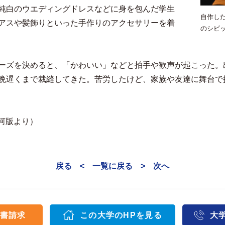
純白のウエディングドレスなどに身を包んだ学生
自作し
アスや髪飾りといった手作りのアクセサリーを着
のシビ
ーズを決めると、「かわいい」などと拍手や歓声が起こった。
晩遅くまで裁縫してきた。苦労したけど、家族や友達に舞台で
三河版より）
戻る <
一覧に戻る
> 次へ
書請求
この大学のHPを見る
大