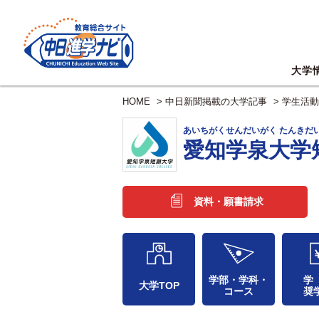
大学
HOME
>
中日新聞掲載の大学記事
>
学生活動
あいちがくせんだいがく たんきだ
愛知学泉大学
資料・願書請求
学部・学科・
学
大学TOP
コース
奨