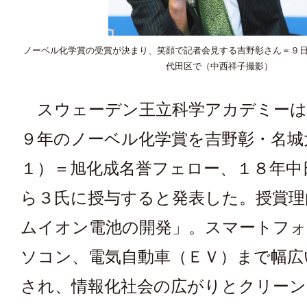
ノーベル化学賞の受賞が決まり、笑顔で記者会見する吉野彰さん＝９
代田区で（中西祥子撮影）
スウェーデン王立科学アカデミーは
９年のノーベル化学賞を吉野彰・名城
１）＝旭化成名誉フェロー、１８年中
ら３氏に授与すると発表した。授賞理
ムイオン電池の開発」。スマートフ
ソコン、電気自動車（ＥＶ）まで幅広
され、情報化社会の広がりとクリー