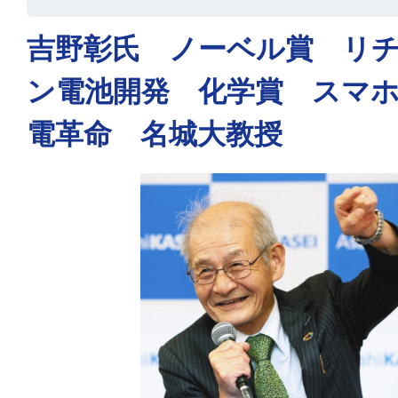
吉野彰氏 ノーベル賞 リ
ン電池開発 化学賞 スマ
電革命 名城大教授