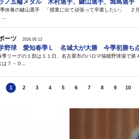
ラノ五輪メダル 木村選手、鍵山選手、堀島選手
来季休養の鍵山選手 「授業に出て頑張って卒業したい」 ２
...
ポーツ
2026.05.12
学野球 愛知春季Ｌ 名城大が大勝 今季初勝ち
季リーグの１部は１１日、名古屋市のパロマ瑞穂野球場で第
は７－０...
1
2
3
4
5
6
7
8
9
10