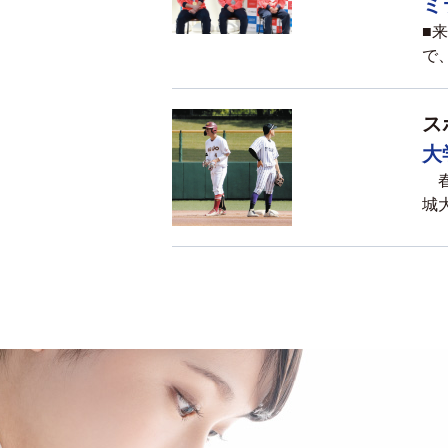
ミ
■
で、
ス
大
春
城大