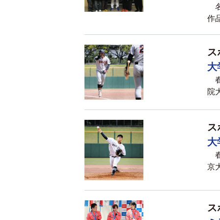
名
作品
ス
大
春
院大
ス
大
春
京大
ス