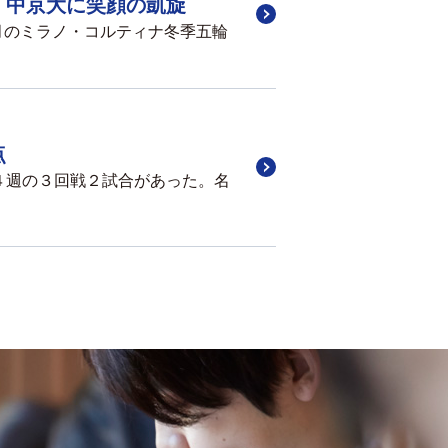
 中京大に笑顔の凱旋
月のミラノ・コルティナ冬季五輪
点
４週の３回戦２試合があった。名