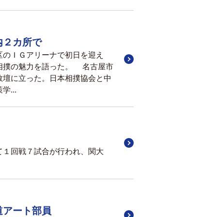
内２カ所で
区のＩＧアリーナで初日を迎え
相撲の魅力を語った。 名古屋市
教壇に立った。日本相撲協会と中
...
て１回戦７試合が行われ、関大
道アート部員