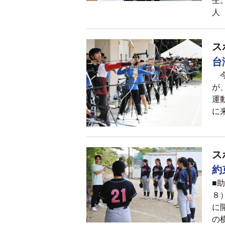
生
人
ス
台
今
が
運
に
ス
約
■
８
に
の