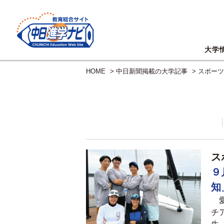
大学
HOME
>
中日新聞掲載の大学記事
>
スポーツ
ス
９
知
愛
チ