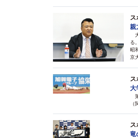
ス
親
大
る
昭
京
ス
大
第
（関
ス
竜