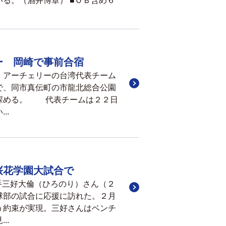
る。（酒井博章） ■ＯＢ含め６
ー 岡崎で事前合宿
、アーチェリーの台湾代表チーム
で、同市真伝町の市龍北総合公園
も深める。 代表チームは２２日
..
桜花学園大試合で
手三好大倫（ひろのり）さん（２
球部の試合に応援に訪れた。２月
う約束が実現。三好さんはベンチ
..