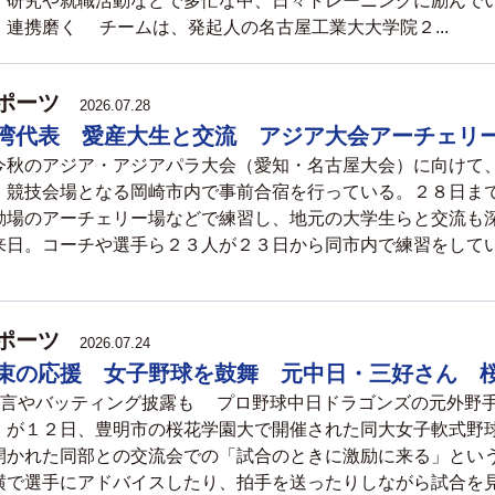
。研究や就職活動などで多忙な中、日々トレーニングに励んでい
 連携磨く チームは、発起人の名古屋工業大大学院２...
ポーツ
2026.07.28
湾代表 愛産大生と交流 アジア大会アーチェリ
秋のアジア・アジアパラ大会（愛知・名古屋大会）に向けて
、競技会場となる岡崎市内で事前合宿を行っている。２８日ま
動場のアーチェリー場などで練習し、地元の大学生らと交流
来日。コーチや選手ら２３人が２３日から同市内で練習をしてい.
ポーツ
2026.07.24
束の応援 女子野球を鼓舞 元中日・三好さん 
助言やバッティング披露も プロ野球中日ドラゴンズの元外野
）が１２日、豊明市の桜花学園大で開催された同大女子軟式野
開かれた同部との交流会での「試合のときに激励に来る」とい
横で選手にアドバイスしたり、拍手を送ったりしながら試合を見.