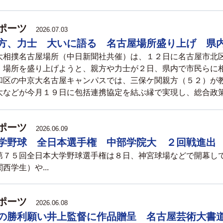
ポーツ
2026.07.03
方、力士 大いに語る 名古屋場所盛り上げ 県
相撲名古屋場所（中日新聞社共催）は、１２日に名古屋市北
。場所を盛り上げようと、親方や力士が２日、県内で市民らに
和区の中京大名古屋キャンパスでは、三保ケ関親方（５２）が
大などが今月１９日に包括連携協定を結ぶ縁で実現し、総合政策学
ポーツ
2026.06.09
学野球 全日本選手権 中部学院大 ２回戦進出
７５回全日本大学野球選手権は８日、神宮球場などで開幕し
西学生）や...
ポーツ
2026.06.08
の勝利願い井上監督に作品贈呈 名古屋芸術大書