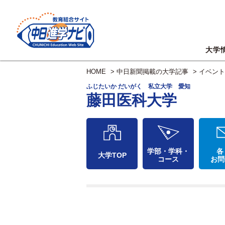
大学
HOME
>
中日新聞掲載の大学記事
>
イベント
ふじたいか だいがく 私立大学 愛知
藤田医科大学
学部・学科・
各
大学TOP
コース
お問