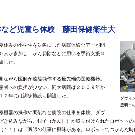
作など児童ら体験 藤田保健衛生大
夏休みの小学生を対象にした病院体験ツアーが開
０人が参加し、がん切除などに用いる手術支援ロ
験した。
見ながら医師が遠隔操作する最先端の医療機器。
患者への負担が少ない。同大病院は２００９年か
１２年には訓練施設も開設した。
ダヴィ
豊明市
療機器の操作や調剤など病院の仕事を体験。ダヴ
ぞき込みながら、鉗子（かんし）が取り付けられたロボットの
（１１）は「医師の仕事に興味がある。ロボットでつかんだ時