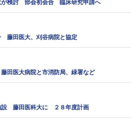
大が検討 部会初会合 臨床研究申請へ
ー 藤田医大、刈谷病院と協定
 藤田医大病院と市消防局、緑署など
施設 藤田医科大に ２８年度計画