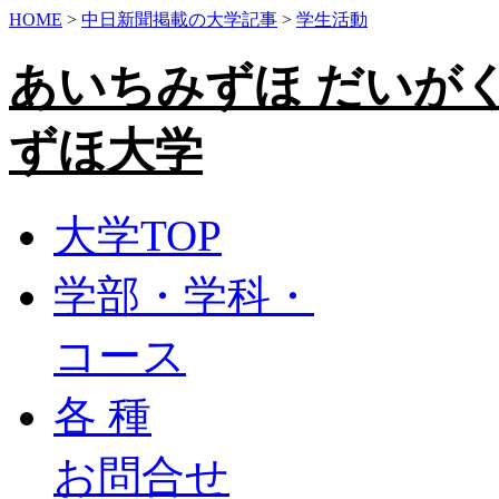
HOME
>
中日新聞掲載の大学記事
>
学生活動
あいちみずほ だいが
ずほ大学
大学TOP
学部・学科・
コース
各 種
お問合せ