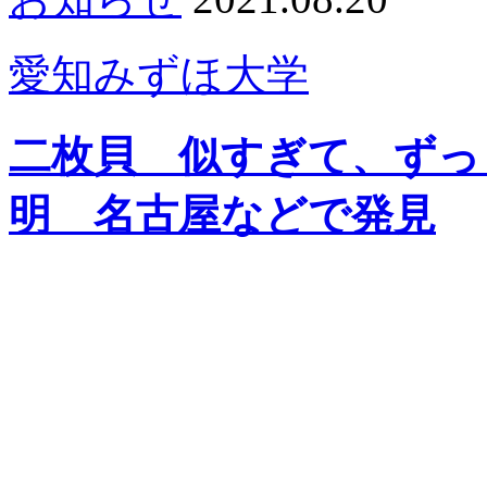
愛知みずほ大学
二枚貝 似すぎて、ずっ
明 名古屋などで発見