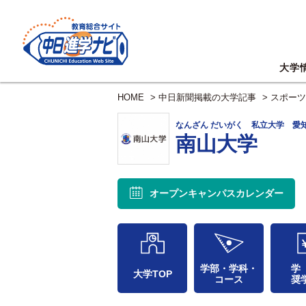
大学
HOME
>
中日新聞掲載の大学記事
>
スポーツ
なんざん だいがく 私立大学 愛
南山大学
オープンキャンパス
カレンダー
学部・学科・
学
大学TOP
コース
奨