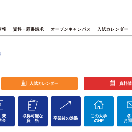
情報
資料・願書請求
オープンキャンパス
入試カレンダー
知
入試カレンダー
資料請
 費
取得可能な
この大学
各
卒業後の進路
学金
資 格
のHP
お問