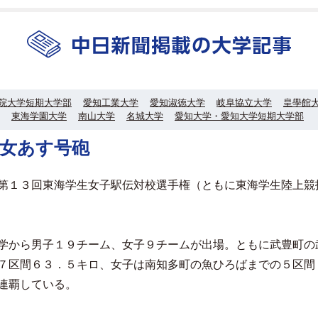
院大学短期大学部
愛知工業大学
愛知淑徳大学
岐阜協立大学
皇學館
東海学園大学
南山大学
名城大学
愛知大学・愛知大学短期大学部
男女あす号砲
第１３回東海学生女子駅伝対校選手権（ともに東海学生陸上競
学から男子１９チーム、女子９チームが出場。ともに武豊町の
７区間６３．５キロ、女子は南知多町の魚ひろばまでの５区間
連覇している。