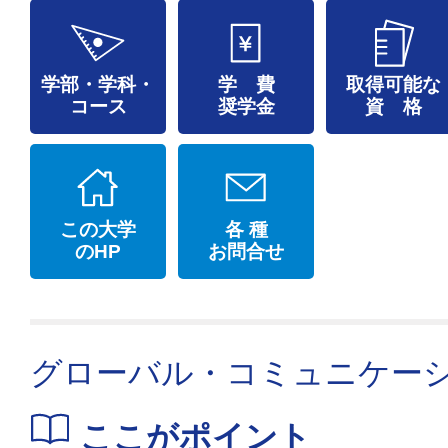
学部・学科・
学 費
取得可能な
コース
奨学金
資 格
この大学
各 種
のHP
お問合せ
グローバル・コミュニケー
ここがポイント