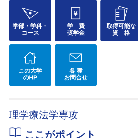
学部・学科・
学 費
取得可能な
コース
奨学金
資 格
この大学
各 種
のHP
お問合せ
理学療法学専攻
ここがポイント