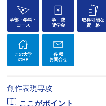
学部・学科・
学 費
取得可能な
コース
奨学金
資 格
この大学
各 種
のHP
お問合せ
創作表現専攻
ここがポイント