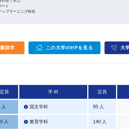
合わせて学ぶ
ポート
ティブラーニング科目
書請求
この大学のHPを見る
大
定員
学 科
定員
5 人
国文学科
95 人
40 人
教育学科
140 人