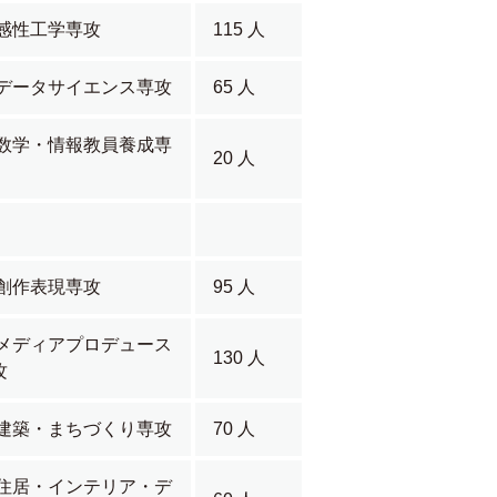
感性工学専攻
115 人
データサイエンス専攻
65 人
数学・情報教員養成専
20 人
創作表現専攻
95 人
メディアプロデュース
130 人
攻
建築・まちづくり専攻
70 人
住居・インテリア・デ