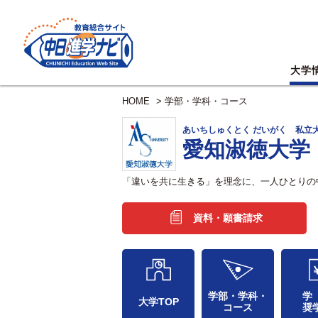
大学
HOME
>
学部・学科・コース
あいちしゅくとく だいがく 私立
愛知淑徳大学
「違いを共に生きる」を理念に、一人ひとりの
資料・願書請求
学部・学科・
学
大学TOP
コース
奨