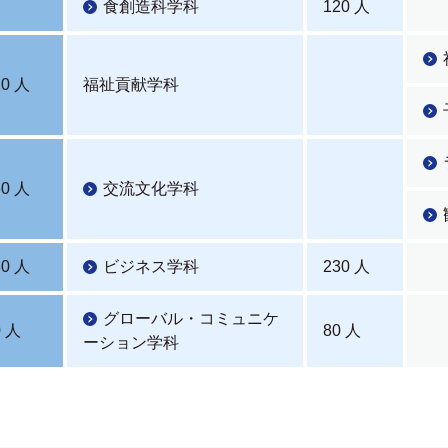
食創造科学科
120 人
20 人
福祉貢献学科
60 人
交流文化学科
30 人
ビジネス学科
230 人
グローバル・コミュニケ
0 人
80 人
ーション学科