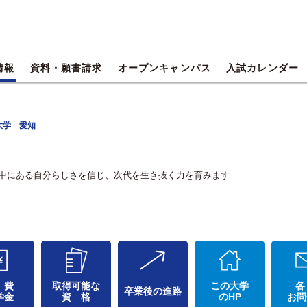
情報
資料・願書請求
オープンキャンパス
入試カレンダー
大学 愛知
中にある自分らしさを信じ、次代を生き抜く力を育みます
 費
取得可能な
この大学
各
卒業後の進路
学金
資 格
のHP
お問