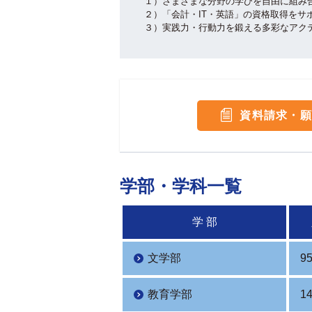
１）さまざまな分野の学びを自由に組み
２）「会計・IT・英語」の資格取得をサ
３）実践力・行動力を鍛える多彩なアク
資料請求・願
学部・学科一覧
学 部
文学部
9
教育学部
1