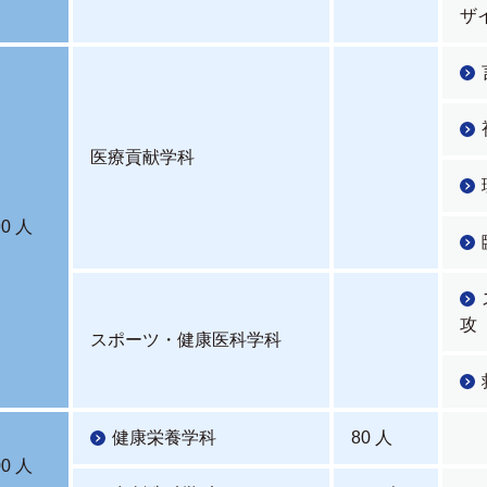
ザ
医療貢献学科
90 人
攻
スポーツ・健康医科学科
健康栄養学科
80 人
00 人