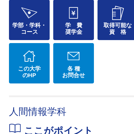
学部・学科・
学 費
取得可能な
コース
奨学金
資 格
この大学
各 種
のHP
お問合せ
人間情報学科
ここがポイント