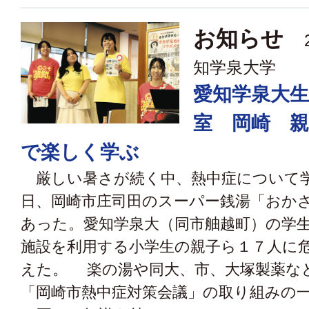
お知らせ
2
知学泉大学
愛知学泉大
室 岡崎 
で楽しく学ぶ
厳しい暑さが続く中、熱中症について
日、岡崎市庄司田のスーパー銭湯「おか
あった。愛知学泉大（同市舳越町）の学
施設を利用する小学生の親子ら１７人に
えた。 楽の湯や同大、市、大塚製薬な
「岡崎市熱中症対策会議」の取り組みの