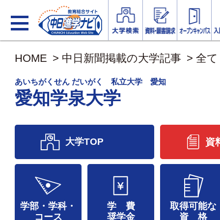
HOME
>
中日新聞掲載の大学記事
>
全て
あいちがくせん だいがく 私立大学 愛知
愛知学泉大学
大学TOP
資
学部・学科・
学 費
取得可能な
コース
奨学金
資 格