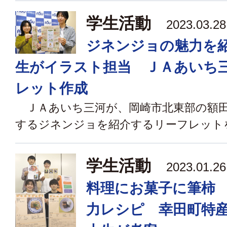
学生活動
2023.03.
ジネンジョの魅力を
生がイラスト担当 ＪＡあいち
レット作成
ＪＡあいち三河が、岡崎市北東部の額田
するジネンジョを紹介するリーフレットを作
学生活動
2023.01.
料理にお菓子に筆柿
力レシピ 幸田町特