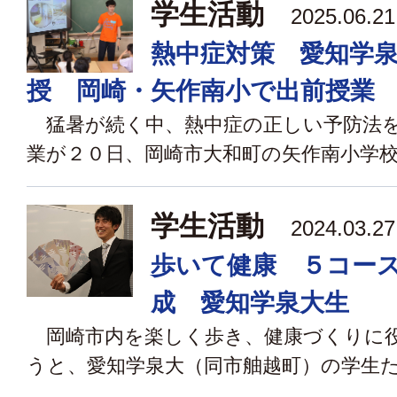
学生活動
2025.06.
熱中症対策 愛知学
授 岡崎・矢作南小で出前授業
猛暑が続く中、熱中症の正しい予防法を
業が２０日、岡崎市大和町の矢作南小学校で
学生活動
2024.03.
歩いて健康 ５コー
成 愛知学泉大生
岡崎市内を楽しく歩き、健康づくりに
うと、愛知学泉大（同市舳越町）の学生たち