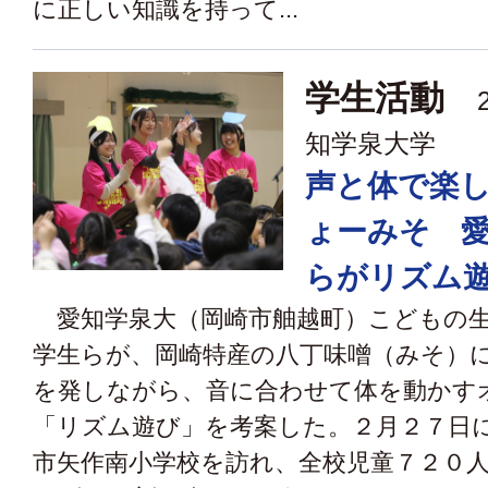
に正しい知識を持って...
学生活動
2
知学泉大学
声と体で楽
ょーみそ 
らがリズム
愛知学泉大（岡崎市舳越町）こどもの生
学生らが、岡崎特産の八丁味噌（みそ）
を発しながら、音に合わせて体を動かす
「リズム遊び」を考案した。２月２７日
市矢作南小学校を訪れ、全校児童７２０