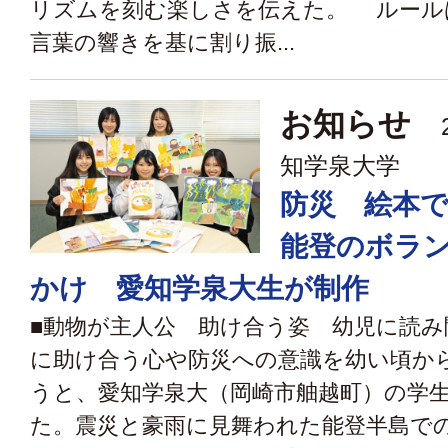
リズムを刻む楽しさを伝えた。 ルール
言葉の響きを基に割り振...
お知らせ
2
知学泉大学
防災 絵本
能登のボラ
かけ 愛知学泉大生が制作
■動物が主人公 助け合う姿 幼児に読
に助け合う心や防災への意識を幼い頃か
うと、愛知学泉大（岡崎市舳越町）の学
た。震災と豪雨に見舞われた能登半島で