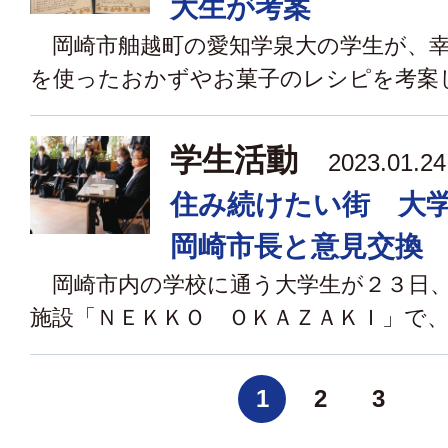
大生が考案
岡崎市舳越町の愛知学泉大の学生が、幸
を使ったおかずやお菓子のレシピを考案した
学生活動
2023.01.
住み続けたい街 大
岡崎市長と意見交換
岡崎市内の学校に通う大学生が２３日、
施設「ＮＥＫＫＯ ＯＫＡＺＡＫＩ」で、地
1
2
3