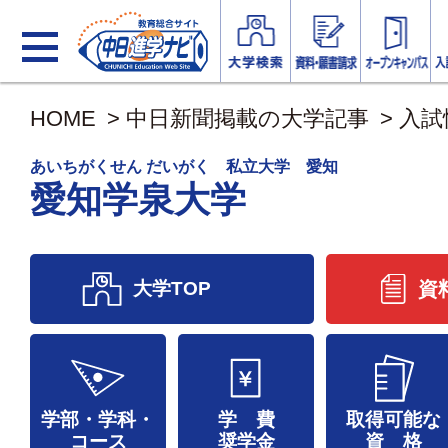
HOME
>
中日新聞掲載の大学記事
>
入試
あいちがくせん だいがく 私立大学 愛知
愛知学泉大学
大学TOP
資
学部・学科・
学 費
取得可能な
コース
奨学金
資 格