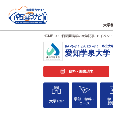
大学
HOME
>
中日新聞掲載の大学記事
>
イベント
あいちがくせん だいがく 私立大
愛知学泉大学
資料・願書請求
学部・学科・
学
大学TOP
コース
奨