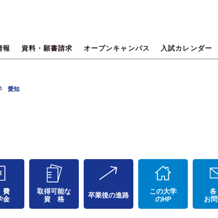
情報
資料・願書請求
オープンキャンパス
入試カレンダー
学 愛知
 費
取得可能な
この大学
各
卒業後の進路
学金
資 格
のHP
お問