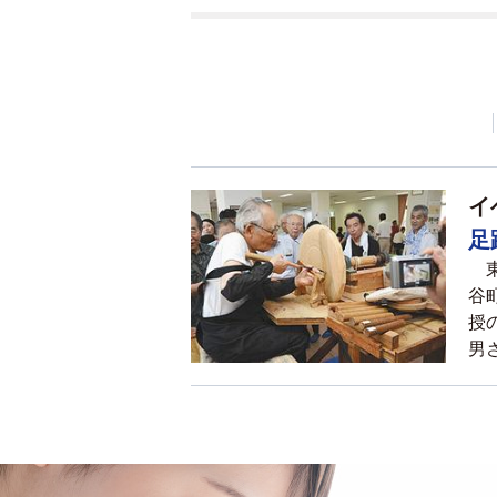
イ
足
東
谷
授
男