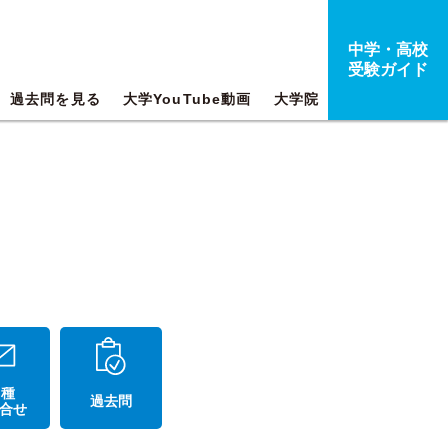
中学・高校
受験ガイド
過去問を見る
大学YouTube動画
大学院
 種
過去問
合せ