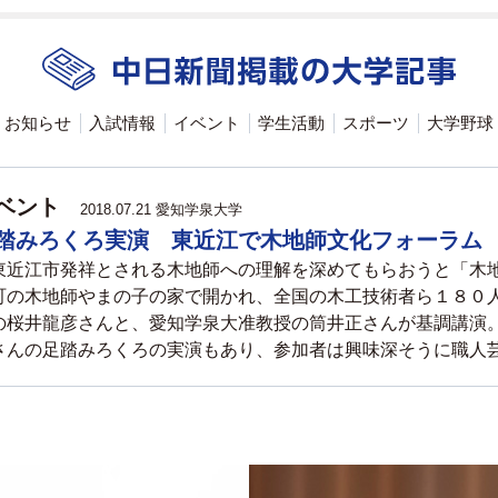
お知らせ
入試情報
イベント
学生活動
スポーツ
大学野球
ベント
2018.07.21 愛知学泉大学
踏みろくろ実演 東近江で木地師文化フォーラム
近江市発祥とされる木地師への理解を深めてもらおうと「木
町の木地師やまの子の家で開かれ、全国の木工技術者ら１８０
の桜井龍彦さんと、愛知学泉大准教授の筒井正さんが基調講演
さんの足踏みろくろの実演もあり、参加者は興味深そうに職人芸に