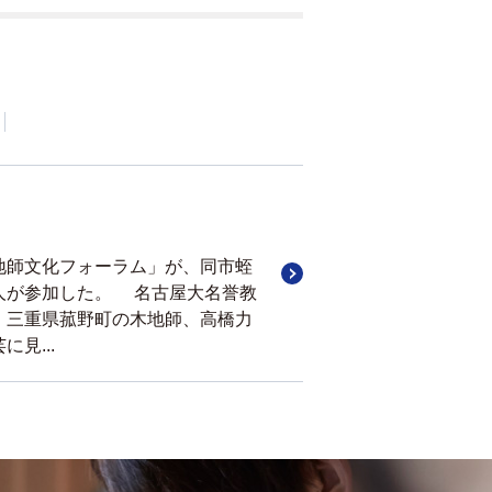
地師文化フォーラム」が、同市蛭
人が参加した。 名古屋大名誉教
。三重県菰野町の木地師、高橋力
見...